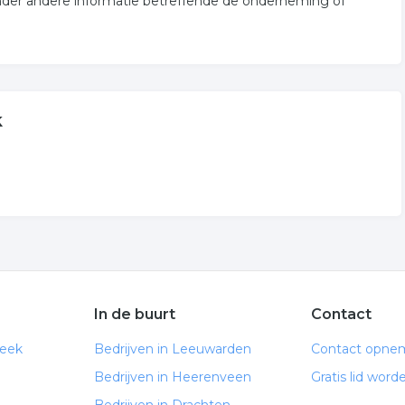
onder andere informatie betreffende de onderneming of
k
In de buurt
Contact
neek
Bedrijven in Leeuwarden
Contact opne
Bedrijven in Heerenveen
Gratis lid word