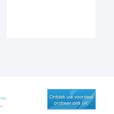
men
en
gratis lid worden