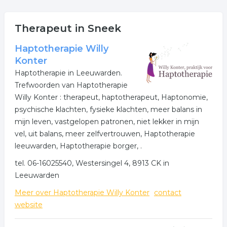
Let op! Onderstaande bedrijven in de categorie
Therapeut in Sneek
psycholoog zijn gevestigd in de regio Sneek.
Klik op een bedrijf gezondheid in onderstaande lijst voor
Haptotherapie Willy
meer informatie of voor de contactgegevens van de
Konter
onderneming. Het overzicht bevat gezondheid in de
Haptotherapie in Leeuwarden.
regio Sneek.
Trefwoorden van Haptotherapie
Willy Konter : therapeut, haptotherapeut, Haptonomie,
Meer bedrijven in Sneek
psychische klachten, fysieke klachten, meer balans in
mijn leven, vastgelopen patronen, niet lekker in mijn
Wij vonden meer informatie over therapeut. De
vel, uit balans, meer zelfvertrouwen, Haptotherapie
volgende trefwoorden vallen ook onder deze bedrijven
leeuwarden, Haptotherapie borger, .
rubriek:
tel. 06-16025540, Westersingel 4, 8913 CK in
therapeut
psycholoog
gezondheid
Leeuwarden
Meer over Haptotherapie Willy Konter
contact
.
website