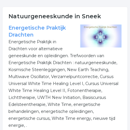
natuurgeneeskunde
Natuurgeneeskunde in Sneek
De bedrijven in onderstaande lijst bevinden zich in of in
de omgeving van Sneek en behoren tot de categorie
Energetische Praktijk
spiritualiteit.
Drachten
Energetische Praktijk in
Klik op een van onderstaande links uit de rubriek reiki
Drachten voor alternatieve
voor meer informatie. Hier vindt u ook de
geneeskunde en opleidingen. Trefwoorden van
contactgegevens van de onderneming reiki uit Sneek.
Energetische Praktijk Drachten : natuurgeneeskunde,
Meer bedrijven in Sneek
Kosmische Steenleggingen, New Earth Teaching,
Multiwave Oscillator, Verzamelpuntcorrectie, Cursus
Wij vonden meer informatie over natuurgeneeskunde.
Universal White Time Healing Level I, Cursus Universal
De volgende trefwoorden vallen ook onder deze
White Time Healing Level II, Fotonentherapie,
bedrijven rubriek:
Lichttherapie, UWTH New Initiation, Basiscursus
Edelsteentherapie, White Time, energetische
acupunctuur
spiritualiteit
reiki
behandelingen, energetische opleidingen,
energetische cursus, White Time energy, nieuwe tijd
meditatie
spiritueel
paranormaal
energie, .