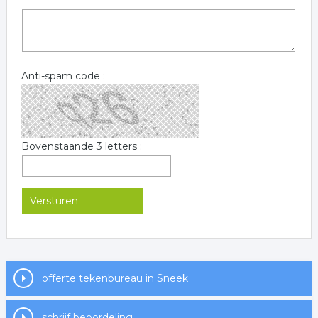
Anti-spam code :
Bovenstaande 3 letters :
offerte tekenbureau in Sneek
schrijf beoordeling