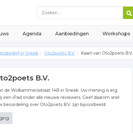
uws
Agenda
Aanbiedingen
Workshops
etsbedrijf in Sneek
Oto2poets B.V.
Kaart van Oto2poets B.V.
to2poets B.V.
aan de Wolkammersstraat 14B in Sneek. Uw mening is erg
ij een iPad onder alle nieuwe reviewers. Geef daarom snel
beoordeling over Oto2poets B.V. zijn bijvoorbeeld:
iging