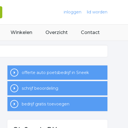
inloggen
lid worden
Winkelen
Overzicht
Contact
offerte auto poetsbedrijf in Sneek
schrijf beoordeling
bedrijf gratis toevoegen