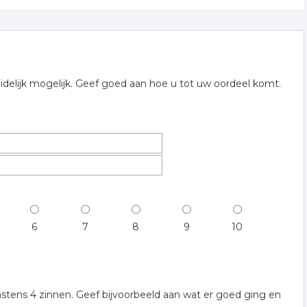
delijk mogelijk. Geef goed aan hoe u tot uw oordeel komt.
6
7
8
9
10
nstens 4 zinnen. Geef bijvoorbeeld aan wat er goed ging en