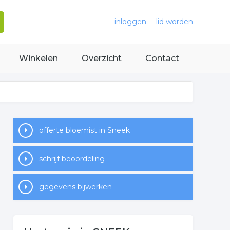
inloggen
lid worden
Winkelen
Overzicht
Contact
offerte bloemist in Sneek
schrijf beoordeling
gegevens bijwerken