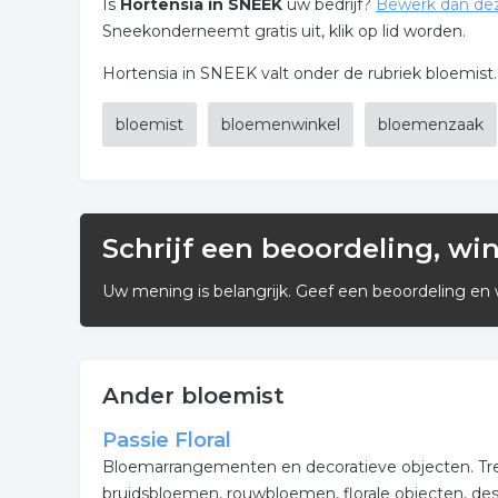
Is
Hortensia in SNEEK
uw bedrijf?
Bewerk dan de
Sneekonderneemt gratis uit, klik op lid worden.
Hortensia in SNEEK valt onder de rubriek bloemist.
bloemist
bloemenwinkel
bloemenzaak
Schrijf een beoordeling, wi
Uw mening is belangrijk. Geef een beoordeling en 
Ander bloemist
Passie Floral
Bloemarrangementen en decoratieve objecten. Tref
bruidsbloemen, rouwbloemen, florale objecten, de