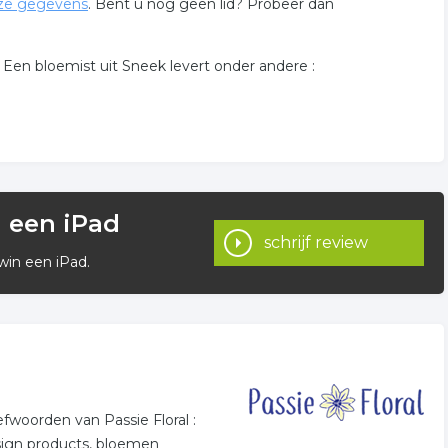
ze gegevens
. Bent u nog geen lid? Probeer dan
 Een bloemist uit Sneek levert onder andere :
n een iPad
schrijf review
win een iPad.
woorden van Passie Floral :
sign products, bloemen