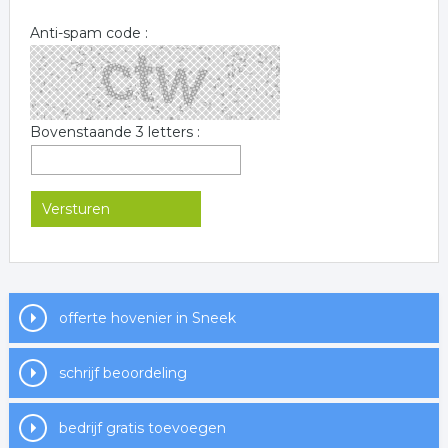
Anti-spam code :
Bovenstaande 3 letters :
offerte hovenier in Sneek
schrijf beoordeling
bedrijf gratis toevoegen