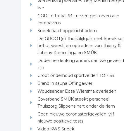
Vernieuwing websites Ying Media morgen
live
GGD: In totaal 63 Friezen gestorven aan
coronavirus
Sneek haalt opgelucht adem
De GROOT(e) Thuisblijfquiz met Sneek su
het ut weest! en optredens van Thierry &
Johnny Kamminga en SMÛK
Dodenherdenking anders dan we gewend
zijn
Groot onderhoud sportvelden TOP’63
Brand in sauna Offingawier
Woudsender Edse Wiersma overleden
Coverband SMÛK steekt personeel
Thuiszorg Slippens hart onder de riem
Geen nieuwe coronasterfgevallen, vijf
nieuwe positieve tests
Video KWS Sneek