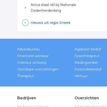
Arriva staat stil bij Nationale
Dodenherdenking
nieuws uit regio Sneek
Adviesbureau
Agrarisch bedrijf
Financieel adviseur
Fysiotherapeut
Interieur ontwerp
Kledingwinkel
Openbare voorzieningen
Postorderbedrijf
Therapeut
Verhuur
Bedrijven
Overzichten