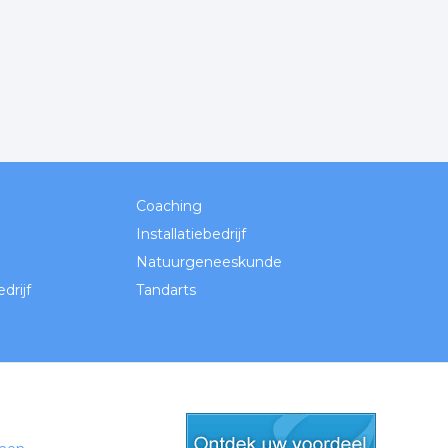
Coaching
Installatiebedrijf
Natuurgeneeskunde
rijf
Tandarts